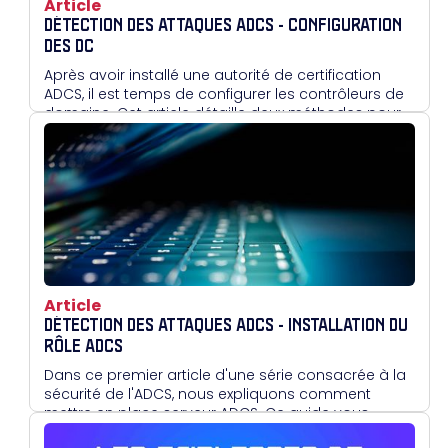
Article
DÉTECTION DES ATTAQUES ADCS - CONFIGURATION
DES DC
Après avoir installé une autorité de certification
ADCS, il est temps de configurer les contrôleurs de
domaine. Cet article détaille deux méthodes pour
leur attribuer un certificat : manuellement via la
console MMC, ou automatiquement via une GPO.
Cette étape est essentielle avant d'entrer dans les
mécanismes de journalisation et de détection
d'attaques.
Article
DÉTECTION DES ATTAQUES ADCS - INSTALLATION DU
RÔLE ADCS
Dans ce premier article d'une série consacrée à la
sécurité de l'ADCS, nous expliquons comment
mettre en place serveur ADCS. Ce guide vous
accompagne pas à pas dans l'installation d'un