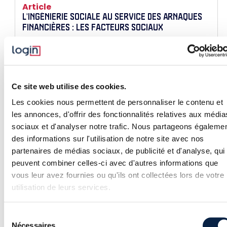
Article
L'INGÉNIERIE SOCIALE AU SERVICE DES ARNAQUES
FINANCIÈRES : LES FACTEURS SOCIAUX
Les arnaques financières ne reposent pas
uniquement sur la technologie, mais sur une fine
compréhension de la psychologie humaine. Biais
cognitifs, pression sociale, illusion de contrôle… Les
cybercriminels manipulent nos décisions bien
Ce site web utilise des cookies.
avant de voler nos données. Dans cet article,
découvrez comment ces mécanismes nous
Les cookies nous permettent de personnaliser le contenu et
piègent — et comment s’en protéger efficacement.
les annonces, d'offrir des fonctionnalités relatives aux média
sociaux et d'analyser notre trafic. Nous partageons égaleme
des informations sur l'utilisation de notre site avec nos
partenaires de médias sociaux, de publicité et d'analyse, qui
Article
peuvent combiner celles-ci avec d'autres informations que
LOGIN SÉCURITÉ AU FORUM INCYBER EUROPE 2025
vous leur avez fournies ou qu'ils ont collectées lors de votre
utilisation de leurs services.
Nos équipes seront présentes du 1er au 3 avril au
Forum INCYBER Europe 2025, l’événement
incontournable de la cybersécurité.
Sélection
Nécessaires