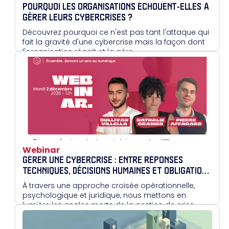
POURQUOI LES ORGANISATIONS ÉCHOUENT-ELLES À
GÉRER LEURS CYBERCRISES ?
Découvrez pourquoi ce n'est pas tant l'attaque qui
fait la gravité d'une cybercrise mais la façon dont
l'organisation réagit et la gère.
Webinar
GÉRER UNE CYBERCRISE : ENTRE RÉPONSES
TECHNIQUES, DÉCISIONS HUMAINES ET OBLIGATIONS
JURIDIQUES
À travers une approche croisée opérationnelle,
psychologique et juridique, nous mettons en
lumière les angles morts de la gestion de crise,
pour mieux s’y préparer autrement.