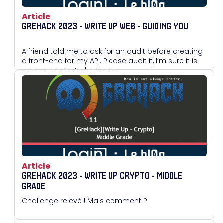
Article
GREHACK 2023 - WRITE UP WEB - GUIDING YOU
A friend told me to ask for an audit before creating
a front-end for my API. Please audit it, I’m sure it is
very secure but who knows…
Article
GREHACK 2023 - WRITE UP CRYPTO - MIDDLE
GRADE
Challenge relevé ! Mais comment ?