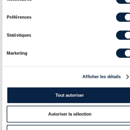
du
consentement
Préférences
Statistiques
Article
Marketing
CALENDRIER 2025 DES FORMATIONS EN
CYBERSÉCURITÉ
Au cours des dernières années, l’augmentation
incessante des risques en termes de cybersécurité
Afficher les détails
a transformé la possibilité de formation en une
nécessité.
Tout autoriser
Autoriser la sélection