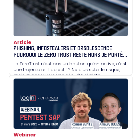
Article
PHISHING, INFOSTEALERS ET OBSOLESCENCE :
POURQUOI LE ZERO TRUST RESTE HORS DE PORTÉE
POUR BEAUCOUP
Le ZeroTrust n’est pas un bouton qu’on active, c’est
une trajectoire. L'objectif ? Ne plus subir le risque,
mais avancer vers une sécurité réaliste.
Webinar