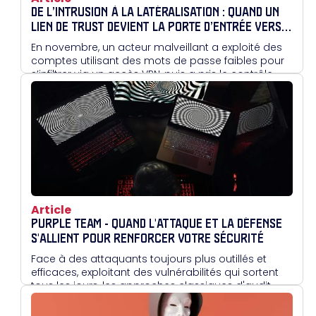
DE L’INTRUSION À LA LATÉRALISATION : QUAND UN
LIEN DE TRUST DEVIENT LA PORTE D’ENTRÉE VERS
UN SECOND DOMAINE
En novembre, un acteur malveillant a exploité des
comptes utilisant des mots de passe faibles pour
s’infiltrer via un accès VPN, puis a pris le contrôle
d’un premier domaine Active Directory.
Article
PURPLE TEAM - QUAND L'ATTAQUE ET LA DÉFENSE
S'ALLIENT POUR RENFORCER VOTRE SÉCURITÉ
Face à des attaquants toujours plus outillés et
efficaces, exploitant des vulnérabilités qui sortent
tous les jours, les approches classiques d'audit
atteignent vite leurs limites. En réunissant attaque
et défense autour d'un même objectif, le Purple