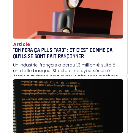
Team permet d'améliorer très rapidement le
niveau de détection d'une entreprise.
Article
"ON FERA ÇA PLUS TARD" : ET C’EST COMME ÇA
QU’ILS SE SONT FAIT RANÇONNER
Un industriel français a perdu 1,3 million € suite à
une faille basique. Structurer sa cybersécurité
étape par étape peut éviter le pire sans surcharger
les équipes.