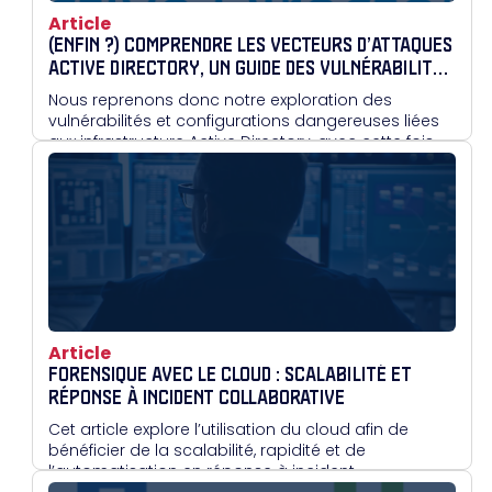
Article
(ENFIN ?) COMPRENDRE LES VECTEURS D’ATTAQUES
ACTIVE DIRECTORY, UN GUIDE DES VULNÉRABILITÉS
ET CONFIGURATIONS DANGEREUSES : PARTIE II
Nous reprenons donc notre exploration des
vulnérabilités et configurations dangereuses liées
aux infrastructure Active Directory, avec cette fois-ci
un petit focus sur le protocole Kerberos !
Article
FORENSIQUE AVEC LE CLOUD : SCALABILITÉ ET
RÉPONSE À INCIDENT COLLABORATIVE
Cet article explore l’utilisation du cloud afin de
bénéficier de la scalabilité, rapidité et de
l’automatisation en réponse à incident.