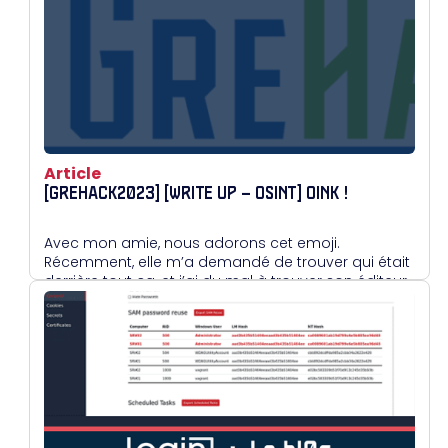
Article
[GREHACK2023] [WRITE UP – OSINT] OINK !
Avec mon amie, nous adorons cet emoji.
Récemment, elle m’a demandé de trouver qui était
derrière tout ça, et j’ai du mal à trouver son éditeur.