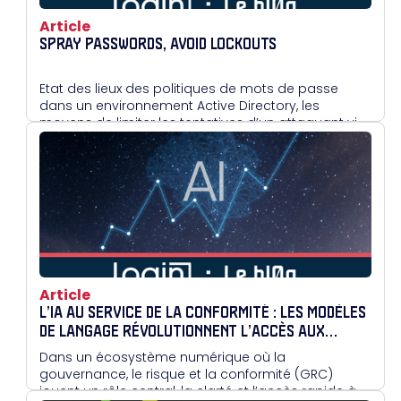
Article
SPRAY PASSWORDS, AVOID LOCKOUTS
Etat des lieux des politiques de mots de passe
dans un environnement Active Directory, les
moyens de limiter les tentatives d’un attaquant via
le blocage de comptes.
Article
L’IA AU SERVICE DE LA CONFORMITÉ : LES MODÈLES
DE LANGAGE RÉVOLUTIONNENT L’ACCÈS AUX
POLITIQUES D’ENTREPRISE
Dans un écosystème numérique où la
gouvernance, le risque et la conformité (GRC)
jouent un rôle central, la clarté et l’accès rapide à