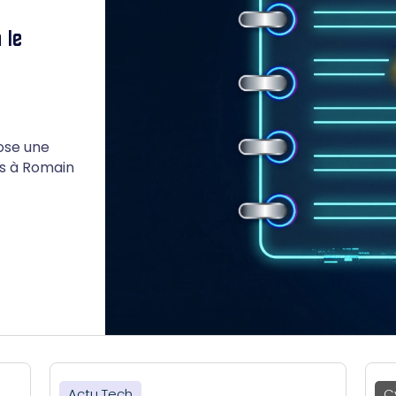
 le
ose une
lus à Romain
Actu Tech
C