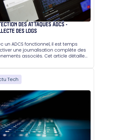
TECTION DES ATTAQUES ADCS -
LLECTE DES LOGS
c un ADCS fonctionnel, il est temps
ctiver une journalisation complète des
nements associés. Cet article détaille
ctivation de l'audit via l'interface
phique ou en PowerShell, afin de
veiller les opérations critiques.
ctu Tech