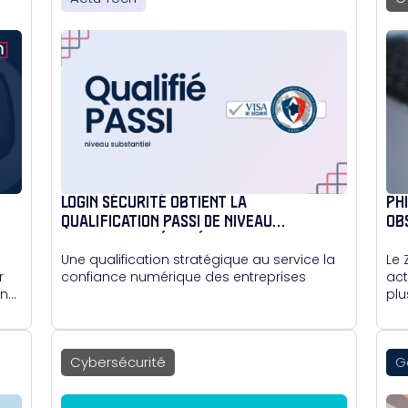
LOGIN SÉCURITÉ OBTIENT LA
PH
QUALIFICATION PASSI DE NIVEAU
OB
SUBSTANTIEL DÉLIVRÉE PAR L’ANSSI
RE
Une qualification stratégique au service la
Le 
r
confiance numérique des entreprises
act
in
plu
séc
Cybersécurité
G