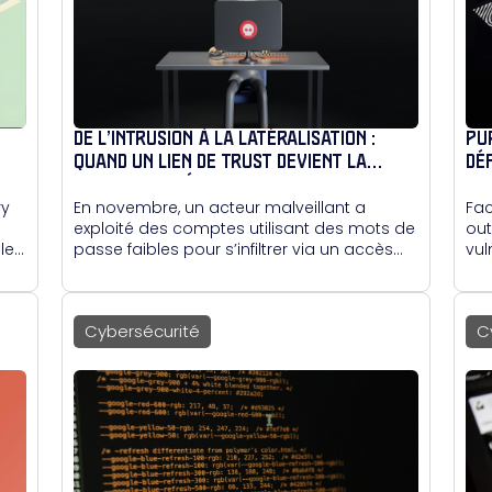
DE L’INTRUSION À LA LATÉRALISATION :
PU
QUAND UN LIEN DE TRUST DEVIENT LA
DÉ
PORTE D’ENTRÉE VERS UN SECOND DOMAINE
VO
ry
En novembre, un acteur malveillant a
Fac
exploité des comptes utilisant des mots de
out
et,
passe faibles pour s’infiltrer via un accès
vul
VPN, puis a pris le contrôle d’un premier
app
domaine Active Directory.
vit
déf
Cybersécurité
C
Pur
rap
ent