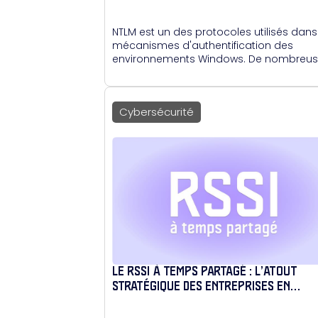
NTLM est un des protocoles utilisés dans
mécanismes d'authentification des
environnements Windows. De nombreu
vulnérabilités sont présentes au sein de
protocole. Nous allons nous intéresser
dans cet article à celles de sa première
Cybersécurité
version : NTLMv1
LE RSSI À TEMPS PARTAGÉ : L’ATOUT
STRATÉGIQUE DES ENTREPRISES EN
MOUVEMENT