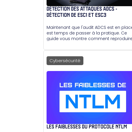
DÉTECTION DES ATTAQUES ADCS -
DÉTECTION DE ESC1 ET ESC3
Maintenant que l'audit ADCS est en place,
est temps de passer à la pratique. Ce
guide vous montre comment reproduir
les attaques ESC1 et ESC3 à partir de
modèles de certificats volontairement
vulnérables, et comment les détecter
Cybersécurité
grâce aux logs d'événements Windows.
LES FAIBLESSES DU PROTOCOLE NTLM