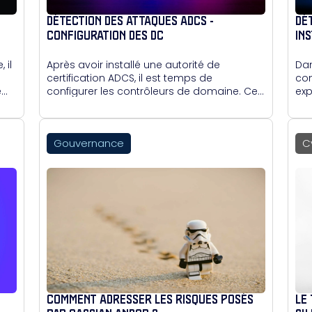
DÉTECTION DES ATTAQUES ADCS -
DÉ
CONFIGURATION DES DC
IN
 il
Après avoir installé une autorité de
Dan
certification ADCS, il est temps de
con
e
configurer les contrôleurs de domaine. Cet
exp
article détaille deux méthodes pour leur
se
attribuer un certificat : manuellement via la
pas
console MMC, ou automatiquement via
tou
Gouvernance
C
une GPO. Cette étape est essentielle avant
mau
d'entrer dans les mécanismes de
l'e
journalisation et de détection d'attaques.
COMMENT ADRESSER LES RISQUES POSÉS
LE