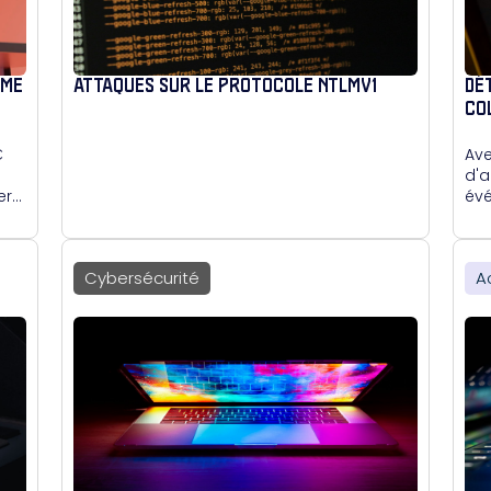
MME
ATTAQUES SUR LE PROTOCOLE NTLMV1
DÉ
CO
€
Ave
d'a
er
évé
l'a
gra
sur
Cybersécurité
A