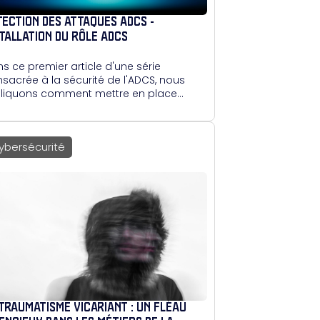
TECTION DES ATTAQUES ADCS -
STALLATION DU RÔLE ADCS
s ce premier article d'une série
sacrée à la sécurité de l'ADCS, nous
liquons comment mettre en place
rveur ADCS. Ce guide vous accompagne
 à pas dans l'installation d'un ADCS,
t en attirant l'attention sur les
ybersécurité
vaises pratiques à éviter, notamment
nrôlement via le Web, souvent vulnérable.
 TRAUMATISME VICARIANT : UN FLÉAU