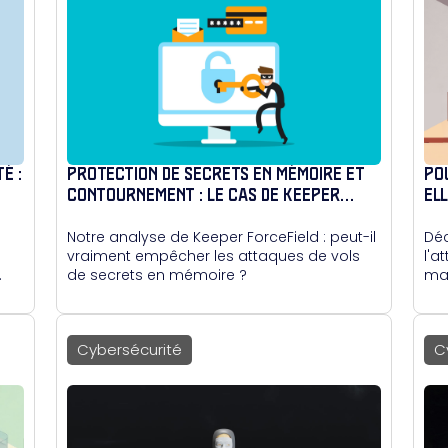
É :
PROTECTION DE SECRETS EN MÉMOIRE ET
PO
CONTOURNEMENT : LE CAS DE KEEPER
EL
FORCEFIELD
Notre analyse de Keeper ForceField : peut-il
Déc
vraiment empêcher les attaques de vols
l'a
.
de secrets en mémoire ?
mai
la 
Cybersécurité
C