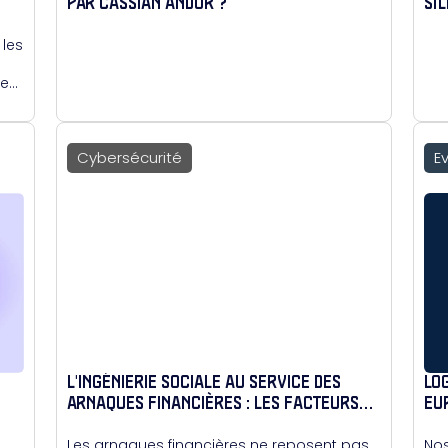
PAR CASSIAN ANDOR ?
SI
CY
 les
ses
 ce
Cybersécurité
E
L'INGÉNIERIE SOCIALE AU SERVICE DES
LO
ARNAQUES FINANCIÈRES : LES FACTEURS
EU
SOCIAUX
Les arnaques financières ne reposent pas
Nos