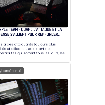
RPLE TEAM - QUAND L'ATTAQUE ET LA
FENSE S'ALLIENT POUR RENFORCER
TRE SÉCURITÉ
e à des attaquants toujours plus
illés et efficaces, exploitant des
nérabilités qui sortent tous les jours, les
roches classiques d'audit atteignent
e leurs limites. En réunissant attaque et
ense autour d'un même objectif, le
ybersécurité
ple Team permet d'améliorer très
idement le niveau de détection d'une
reprise.