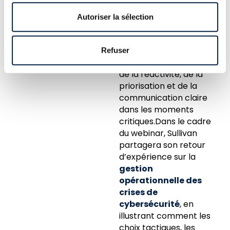
l’information technique
en décisions concrètes.
Autoriser la sélection
Habitué aux
environnements à
haute pression, il met
Refuser
en avant l’importance
de la réactivité, de la
priorisation et de la
communication claire
dans les moments
critiques.Dans le cadre
du webinar, Sullivan
partagera son retour
d’expérience sur la
gestion
opérationnelle des
crises de
cybersécurité
, en
illustrant comment les
choix tactiques, les