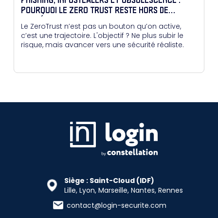
PHISHING, INFOSTEALERS ET OBSOLESCENCE :
POURQUOI LE ZERO TRUST RESTE HORS DE
PORTÉE POUR BEAUCOUP
Le ZeroTrust n’est pas un bouton qu’on active,
c’est une trajectoire. L'objectif ? Ne plus subir le
risque, mais avancer vers une sécurité réaliste.
Siège : Saint-Cloud (IDF)
Lille, Lyon, Marseille, Nantes, Rennes
contact@login-securite.com