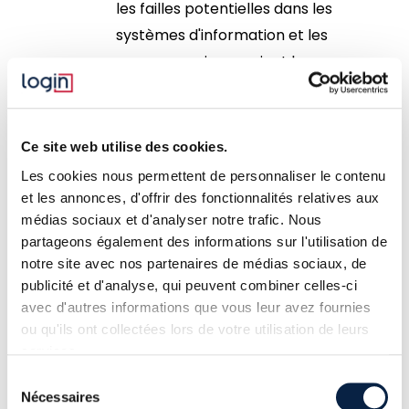
les failles potentielles dans les
systèmes d'information et les
menaces qui pourraient les
exploiter.
Évaluation de l'impact
:
Ce site web utilise des cookies.
Estimer les conséquences d'un
incident sur les actifs critiques,
Les cookies nous permettent de personnaliser le contenu
et les annonces, d'offrir des fonctionnalités relatives aux
qu'elles soient financières,
médias sociaux et d'analyser notre trafic. Nous
opérationnelles ou liées à la
partageons également des informations sur l'utilisation de
réputation.
notre site avec nos partenaires de médias sociaux, de
publicité et d'analyse, qui peuvent combiner celles-ci
Évaluation de la probabilité
:
avec d'autres informations que vous leur avez fournies
Analyser la probabilité que ces
ou qu'ils ont collectées lors de votre utilisation de leurs
menaces se concrétisent, en
services.
tenant compte de
Sélection
l’environnement de l’entreprise
Nécessaires
du