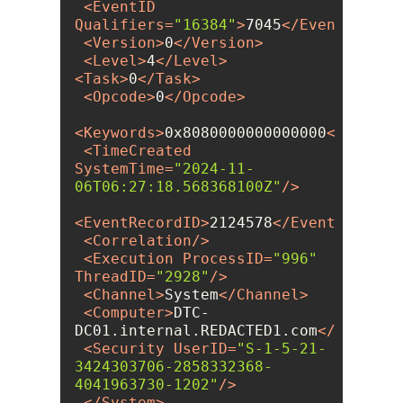
<
EventID
Qualifiers
=
"16384"
>
7045
</
EventID
>
<
Version
>
0
</
Version
>
<
Level
>
4
</
Level
>
<
Task
>
0
</
Task
>
<
Opcode
>
0
</
Opcode
>
<
Keywords
>
0x8080000000000000
</
Keywor
<
TimeCreated
SystemTime
=
"2024-11-
06T06:27:18.568368100Z"
/>
<
EventRecordID
>
2124578
</
EventRecordI
<
Correlation
/>
<
Execution
ProcessID
=
"996"
ThreadID
=
"2928"
/>
<
Channel
>
System
</
Channel
>
<
Computer
>
DTC-
DC01.internal.REDACTED1.com
</
Compute
<
Security
UserID
=
"S-1-5-21-
3424303706-2858332368-
4041963730-1202"
/>
</
System
>