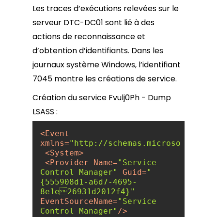
Les traces d’exécutions relevées sur le
serveur DTC-DC01 sont lié à des
actions de reconnaissance et
d’obtention d’identifiants. Dans les
journaux système Windows, l’identifiant
7045 montre les créations de service.
Création du service Fvulj0Ph - Dump
LSASS :
<
Event
xmlns
=
"http://schemas.microsoft.com/
<
System
>
<
Provider
Name
=
"Service 
Control Manager"
Guid
=
"
{555908d1-a6d7-4695-
8e1e26931d2012f4}"
EventSourceName
=
"Service 
Control Manager"
/>