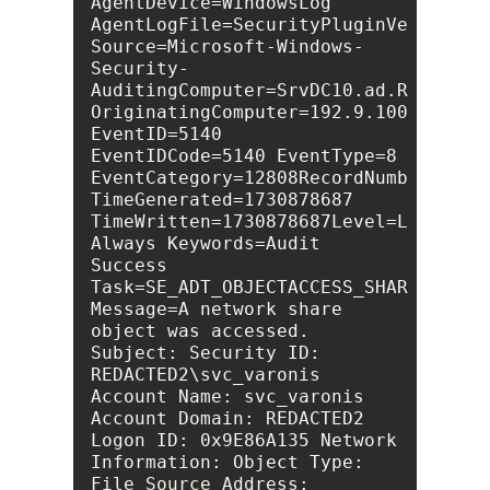
AgentDevice=WindowsLog 
AgentLogFile=SecurityPluginVersion=7.
Source=Microsoft-Windows-
Security-
AuditingComputer=SrvDC10.ad.REDACTED2
OriginatingComputer=192.9.100.14User=
EventID=5140 
EventIDCode=5140 EventType=8 
EventCategory=12808RecordNumber=85586
TimeGenerated=1730878687 
TimeWritten=1730878687Level=Log 
Always Keywords=Audit 
Success 
Task=SE_ADT_OBJECTACCESS_SHAREOpcode=
Message=A network share 
object was accessed. 
Subject: Security ID: 
REDACTED2\svc_varonis 
Account Name: svc_varonis 
Account Domain: REDACTED2 
Logon ID: 0x9E86A135 Network 
Information: Object Type: 
File Source Address: 