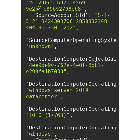
"2c1240c5-bd71-4269-
9e2bc89692798c68"
"SourceAccountSid"
: 
"S-1-
5-21-3424303706-2858332368-
4041963730-1202"
"SourceComputerOperatingSystemType"
"unknown"
"DestinationComputerObjectGuid"
: 
"4ee9de90-762e-4e0f-8bb3-
e299fa1b7030"
"DestinationComputerOperatingSystem"
"windows server 2019 
datacenter"
"DestinationComputerOperatingSystemV
"10.0 (17763)"
"DestinationComputerOperatingSystemT
"windows"