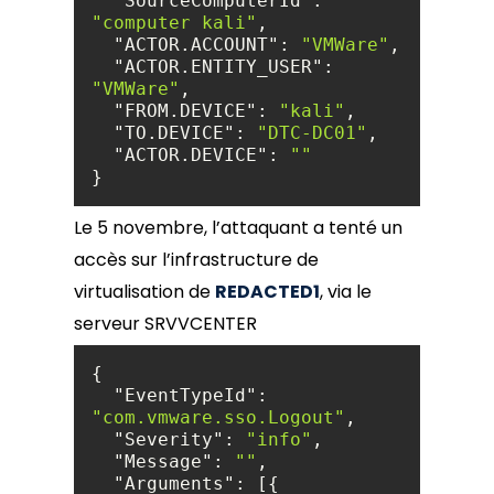
"SourceComputerId"
: 
"computer kali"
"ACTOR.ACCOUNT"
: 
"VMWare"
"ACTOR.ENTITY_USER"
: 
"VMWare"
"FROM.DEVICE"
: 
"kali"
"TO.DEVICE"
: 
"DTC-DC01"
"ACTOR.DEVICE"
: 
""
}
Le 5 novembre, l’attaquant a tenté un
accès sur l’infrastructure de
virtualisation de
REDACTED1
, via le
serveur SRVVCENTER
"EventTypeId"
: 
"com.vmware.sso.Logout"
"Severity"
: 
"info"
"Message"
: 
""
"Arguments"