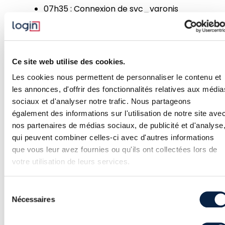
07h35 : Connexion de svc_varonis
sur srvfiles
07h49 : Dump SAM sur srvFiles avec
l’utilisateur svc_varonis
Ce site web utilise des cookies.
07h49 : Détection SentinelOne de la
Les cookies nous permettent de personnaliser le contenu et
les annonces, d'offrir des fonctionnalités relatives aux média
tentative de latéralisation avec le
sociaux et d'analyser notre trafic. Nous partageons
compte svc_varonis
également des informations sur l'utilisation de notre site ave
09h10 : Début de la réponse à
nos partenaires de médias sociaux, de publicité et d'analyse
qui peuvent combiner celles-ci avec d'autres informations
incident
que vous leur avez fournies ou qu'ils ont collectées lors de
09h20 : Coupure du lien de trust
votre utilisation de leurs services.
entre l’AD
REDACTED2
et
REDACTED1
Sélection
Nécessaires
du
consentement
Techniques