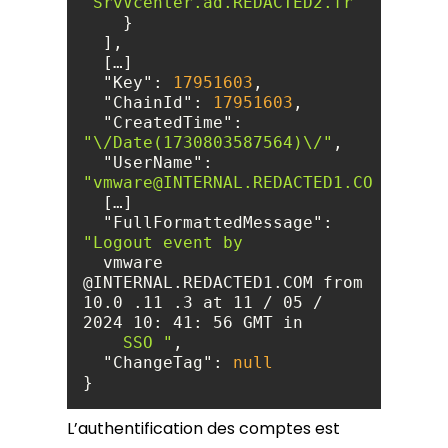
"SrvVcenter.ad.REDACTED2.fr"
"Key"
: 
17951603
"ChainId"
: 
17951603
"CreatedTime"
: 
"\/Date(1730803587564)\/"
"UserName"
: 
"vmware@INTERNAL.REDACTED1.COM"
"FullFormattedMessage"
: 
  vmware 
@INTERNAL.REDACTED1.COM from 
10.0 .11 .3 at 11 / 05 / 
    SSO "
"ChangeTag"
: 
null
}
L’authentification des comptes est