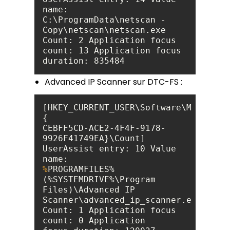
C:\ProgramData\netscan - 
Copy\netscan\netscan.exe 
Count: 2 Application focus 
count: 13 Application focus 
Advanced IP Scanner sur DTC-FS :
[HKEY_CURRENT_USER\Software\Microsof
CEBFF5CD-ACE2-4F4F-9178-
9926F41749EA}\Count] 
UserAssist entry: 10 Value 
%
PROGRAMFILES% 
(%SYSTEMDRIVE%\Program 
Files)\Advanced IP
Scanner\advanced_ip_scanner.exe 
Count: 1 Application focus 