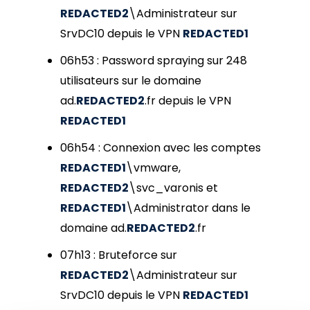
REDACTED2
\Administrateur sur
SrvDC10 depuis le VPN
REDACTED1
06h53 : Password spraying sur 248
utilisateurs sur le domaine
ad.
REDACTED2
.fr depuis le VPN
REDACTED1
06h54 : Connexion avec les comptes
REDACTED1
\vmware,
REDACTED2
\svc_varonis et
REDACTED1
\Administrator dans le
domaine ad.
REDACTED2
.fr
07h13 : Bruteforce sur
REDACTED2
\Administrateur sur
SrvDC10 depuis le VPN
REDACTED1