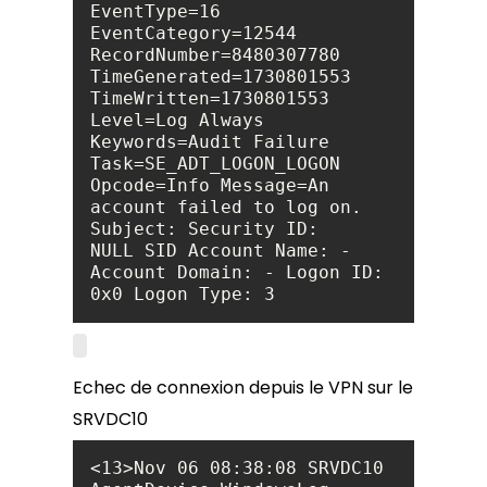
EventType=16 
RecordNumber=8480307780 
TimeGenerated=1730801553 
Level=Log Always 
Keywords=Audit Failure 
Opcode=Info Message=An 
account failed to log on. 
NULL SID Account Name: - 
Account Domain: - Logon ID: 
Echec de connexion depuis le VPN sur le
SRVDC10
<13>Nov 06 08:38:08 SRVDC10 