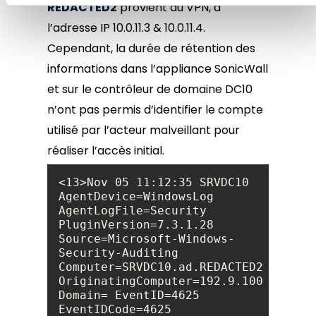
REDACTED2
provient du VPN, à
l’adresse IP 10.0.11.3 & 10.0.11.4.
Cependant, la durée de rétention des
informations dans l’appliance SonicWall
et sur le contrôleur de domaine DC10
n’ont pas permis d’identifier le compte
utilisé par l’acteur malveillant pour
réaliser l’accès initial.
<13>Nov 05 11:12:35 SRVDC10 
AgentDevice=WindowsLog 
PluginVersion=7.3.1.28 
Source=Microsoft-Windows-
Computer=SRVDC10.ad.REDACTED2.fr 
Domain= EventID=4625 
EventIDCode=4625 