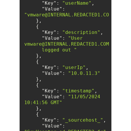
"Key"
: 
"userName"
"Value"
: 
"vmware@INTERNAL.REDACTED1.COM"
"Key"
: 
"description"
"Value"
: 
"User 
      logged out "
"Key"
: 
"userIp"
"Value"
: 
"10.0.11.3"
"Key"
: 
"timestamp"
"Value"
: 
"11/05/2024 
10:41:56 GMT"
"Key"
: 
"_sourcehost_"
"Value"
: 