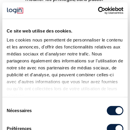
par les GPO, même
temporairement, pour diminuer le
niveau de sécurité de la machine ;
Ce site web utilise des cookies.
De plus, dans le cadre d’une
Les cookies nous permettent de personnaliser le contenu
authentification NTLM, la vérification
et les annonces, d'offrir des fonctionnalités relatives aux
des privilèges se fait après
médias sociaux et d'analyser notre trafic. Nous
partageons également des informations sur l'utilisation de
l’authentification. Un attaquant peut
notre site avec nos partenaires de médias sociaux, de
ainsi être en mesure de récupérer des
publicité et d'analyse, qui peuvent combiner celles-ci
secrets d’authentification
avec d'autres informations que vous leur avez fournies
(défi/réponse, mot de passe…) si un
ou qu'ils ont collectées lors de votre utilisation de leurs
administrateur tente de se connecter à
services.
la machine via ce protocole.
Sélection
Nécessaires
du
Lors de l’utilisation du protocole
consentement
Kerberos, même si l’autorisation est
Préférences