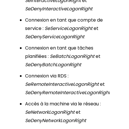
SeInteractiveLogonRight
et
SeDenyInteractiveLogonRight
Connexion en tant que compte de
service :
SeServiceLogonRight
et
SeDenyServiceLogonRight
Connexion en tant que tâches
planifiées :
SeBatchLogonRight
et
SeDenyBatchLogonRight
Connexion via RDS :
SeRemoteInteractiveLogonRight
et
SeDenyRemoteInteractiveLogonRight
Accès à la machine via le réseau :
SeNetworkLogonRight
et
SeDenyNetworkLogonRight