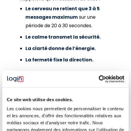
Le cerveau ne retient que 3 à 5
messages maximum
sur une
période de 20 à 30 secondes.
Le calme transmet la sécurité.
La clarté donne de l’énergie.
La fermeté fixe la direction.
Le facteur temps :
arbitrer entre
Ce site web utilise des cookies.
rapidité et fiabilité
Les cookies nous permettent de personnaliser le contenu
et les annonces, d'offrir des fonctionnalités relatives aux
La gestion d’une cybercrise impose une
médias sociaux et d'analyser notre trafic. Nous
partageons également des informations sur l'utilisation de