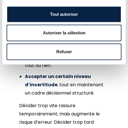
Trouver le bon équilibre repose sur
plusieurs pratiques clés :
Tout autoriser
Décider sur la base d’hypothèses
raisonnablement validées
, et non
Autoriser la sélection
de suppositions.
Mettre en place une escalade
Refuser
progressive
, plutôt qu’une logique
tout ou rien.
Accepter un certain niveau
d’incertitude
, tout en maintenant
un cadre décisionnel structuré.
Décider trop vite rassure
temporairement, mais augmente le
risque d’erreur. Décider trop tard