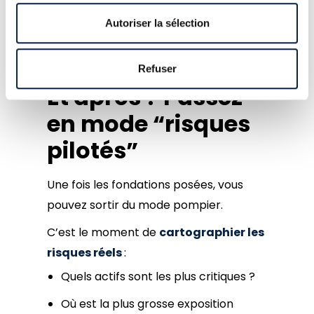
d’indisponibilité de l’ensemble du SI?”.
C’est là que la cybersécurité devient
Autoriser la sélection
une priorité pour le Comex.
Refuser
Et après ? Passez
en mode “risques
pilotés”
Une fois les fondations posées, vous
pouvez sortir du mode pompier.
C’est le moment de
cartographier les
risques réels
:
Quels actifs sont les plus critiques ?
Où est la plus grosse exposition