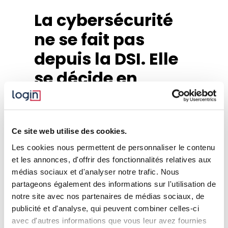
La cybersécurité
ne se fait pas
depuis la DSI. Elle
se décide en
COMEX.
Quand une organisation reste bloquée
Ce site web utilise des cookies.
sur “des actions techniques à faire”,
Les cookies nous permettent de personnaliser le contenu
c’est souvent qu’elle manque d’un
et les annonces, d'offrir des fonctionnalités relatives aux
cadre de gouvernance clair.
médias sociaux et d'analyser notre trafic. Nous
partageons également des informations sur l'utilisation de
Voici ce qu’il faut poser rapidement :
notre site avec nos partenaires de médias sociaux, de
Un sponsor dans le COMEX
, qui
publicité et d'analyse, qui peuvent combiner celles-ci
assume le sujet et débloque les
avec d'autres informations que vous leur avez fournies