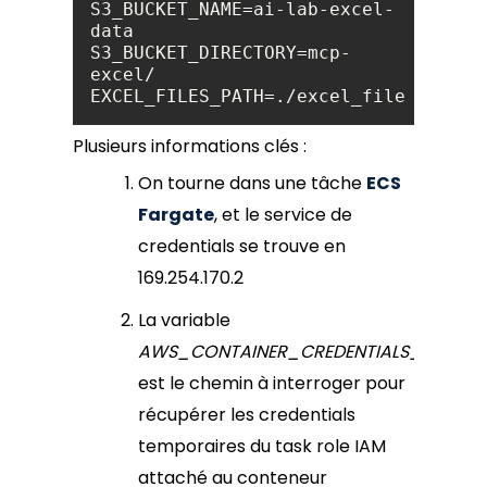
S3_BUCKET_NAME=ai-lab-excel-
S3_BUCKET_DIRECTORY=mcp-
EXCEL_FILES_PATH=./excel_files
Plusieurs informations clés :
On tourne dans une tâche
ECS
Fargate
, et le service de
credentials se trouve en
169.254.170.2
La variable
AWS_CONTAINER_CREDENTIALS_RELATIV
est le chemin à interroger pour
récupérer les credentials
temporaires du task role IAM
attaché au conteneur