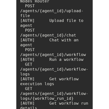
  POST   
/agents/{agent_id}/upload-
file                          
[AUTH]      Upload file to 
  POST   
/agents/{agent_id}/chat                                 
[AUTH]      Chat with an 
  POST   
/agents/{agent_id}/workflow                             
  GET    
/agents/{agent_id}/workflow-
logs                        
[AUTH]      Get workflow 
  GET    
/agents/{agent_id}/workflow-
logs/{workflow_run_id}      
[AUTH]      Get workflow run 