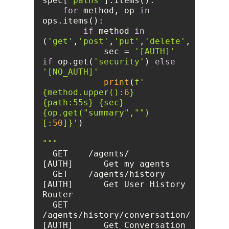
spec[
'paths'
for
 method, op 
in
if
 method 
in
(
'get'
,
'post'
,
'put'
,
'delete'
,
'patch'
            sec = 
'[AUTH]'
if
 op.get(
'security'
) 
else
'[NO_AUTH]'
print
(
f'  
{method.upper():
6
}
{path:55s}
{sec}
{op.get(
"summary"
,
""
)
[:
50
]}
'
  GET    /agents/                                                
  GET    /agents/history                                         
[AUTH]      Get User History 
  GET    
/agents/history/conversation/{conversation_i
[AUTH]      Get Conversation 