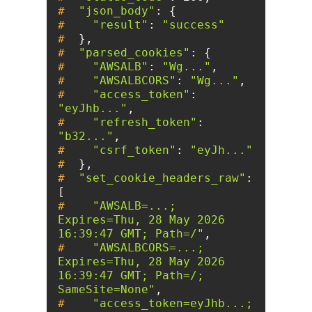
#
"json_body"
: {
#
"result"
: 
"success"
#
  },
#
"parsed_cookies"
: {
#
"AWSALB"
: 
"Wg..."
,
#
"AWSALBCORS"
: 
"Wg..."
,
#
"access_token"
: 
"eyJhb..."
,
#
"refresh_token"
: 
"b32..."
,
#
"csrf_token"
: 
"eyJh..."
#
  },
#
"set_cookie_headers_raw"
: 
[
#
"AWSALB=...; 
Expires=Thu, 28 May 2026 
16:39:47 GMT; Path=/"
,
#
"AWSALBCORS=...; 
Expires=Thu, 28 May 2026 
16:39:47 GMT; Path=/; 
SameSite=None"
,
#
"access_token=eyJhb...; 