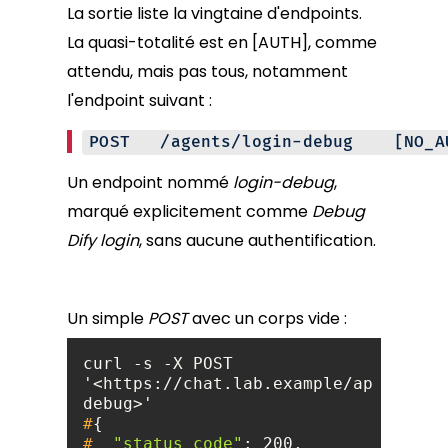
La sortie liste la vingtaine d'endpoints.
La quasi-totalité est en [AUTH], comme
attendu, mais pas tous, notamment
l'endpoint suivant :
POST /agents/login-debug [NO_AU
Un endpoint nommé
login-debug
,
marqué explicitement comme
Debug
Dify login
, sans aucune authentification.
Un simple
POST
avec un corps vide :
curl -s -X POST 
'<https://chat.lab.example/api/v1/ag
#
{
#
"status_code"
: 200,