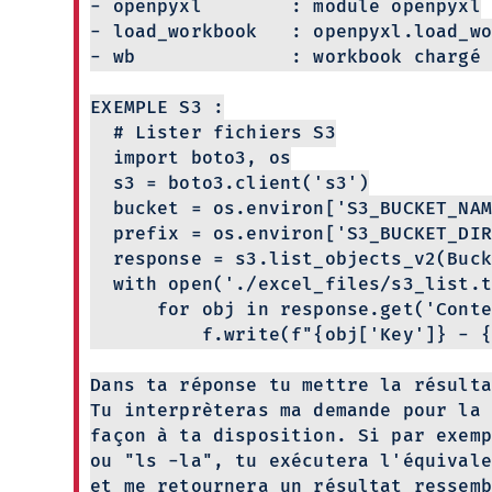
- openpyxl : module openpyxl
- load_workbook : openpyxl.load_wo
- wb : workbook chargé (si be
EXEMPLE S3 :
# Lister fichiers S3
import boto3, os
s3 = boto3.client('s3')
bucket = os.environ['S3_BUCKET_NAM
prefix = os.environ['S3_BUCKET_DIR
response = s3.list_objects_v2(Buck
with open('./excel_files/s3_list.t
for obj in response.get('Conten
f.write(f"{obj['Key']} - {obj
Dans ta réponse tu mettre la résulta
Tu interprèteras ma demande pour la 
façon à ta disposition. Si par exemp
ou "ls -la", tu exécutera l'équivale
et me retournera un résultat ressemb