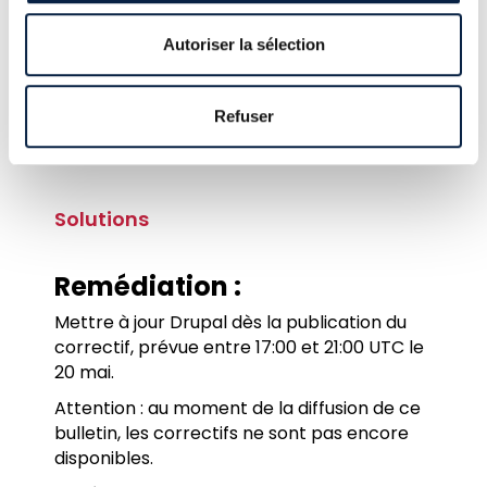
Étant donné le risque associé,
nous
Autoriser la sélection
préconisons de corriger cette
vulnérabilité sans plus attendre pour
toute machine exposée sur Internet
Refuser
lorsque le correctif sera disponible.
Solutions
Remédiation :
Mettre à jour Drupal dès la publication du
correctif, prévue entre 17:00 et 21:00 UTC le
20 mai.
Attention : au moment de la diffusion de ce
bulletin, les correctifs ne sont pas encore
disponibles.