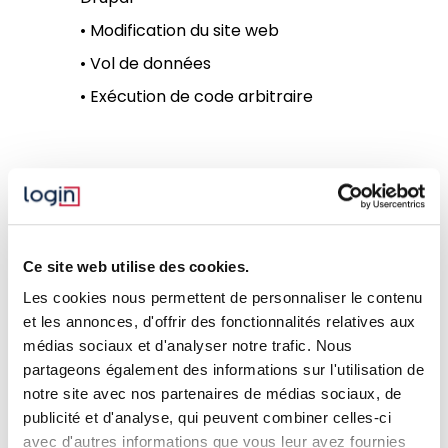
• Modification du site web
• Vol de données
• Exécution de code arbitraire
Résumé
Mise à jour du 25/05/2026:
Ce site web utilise des cookies.
Les correctifs sont disponibles depuis le
Les cookies nous permettent de personnaliser le contenu
20/05.
et les annonces, d'offrir des fonctionnalités relatives aux
médias sociaux et d'analyser notre trafic. Nous
Des détails concernant la vulnérabilité ont
été publiés, il s'agit d'une injection SQL pour
partageons également des informations sur l'utilisation de
les instances Drupal utilisant PostgreSQL.
notre site avec nos partenaires de médias sociaux, de
publicité et d'analyse, qui peuvent combiner celles-ci
avec d'autres informations que vous leur avez fournies