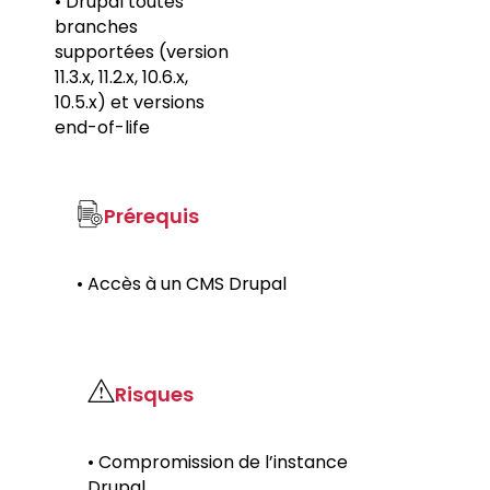
• Drupal toutes
branches
supportées (version
11.3.x, 11.2.x, 10.6.x,
10.5.x) et versions
end-of-life
Prérequis
• Accès à un CMS Drupal
Risques
• Compromission de l’instance
Drupal