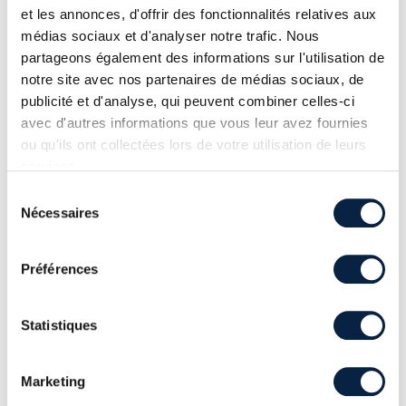
le protocole Netlogon présent sur des
et les annonces, d'offrir des fonctionnalités relatives aux
contrôleurs de domaine Active Directory
médias sociaux et d'analyser notre trafic. Nous
pourrait permettre à un attaquant distant
partageons également des informations sur l'utilisation de
non authentifié d'exécuter du code
notre site avec nos partenaires de médias sociaux, de
arbitraire sur le système d'exploitation
publicité et d'analyse, qui peuvent combiner celles-ci
sous-jacent. L'attaquant n'a pas besoin
avec d'autres informations que vous leur avez fournies
d'identifiants valides pour exploiter cette
ou qu'ils ont collectées lors de votre utilisation de leurs
vulnérabilité.
services.
-
CVE-2026-41096
: Une vulnérabilité dans
Sélection
le client DNS des machines Windows
Nécessaires
du
pourrait permettre à un attaquant distant
consentement
non authentifié d'exécuter du code
Préférences
arbitraire sur le système d'exploitation
sous-jacent dans certaines configurations.
L'attaquant n'a pas besoin d'identifiants
Statistiques
valides pour exploiter cette vulnérabilité.
Une fois la vulnérabilité exploitée,
Marketing
l’attaquant aura ainsi accès à l’équipement