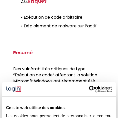
Risques
• Exécution de code arbitraire
• Déploiement de malware sur l’actif
Résumé
Des vulnérabilités critiques de type
“Exécution de code” affectant la solution
Microsoft Windows ont récemment été
publiées par l’éditeur lors du patch tuesday
du 12 mai 2026.
Le niveau de criticité initial de ces
vulnérabilités est de 9.8 (score CVSSv3.1).
Ce site web utilise des cookies.
Les cookies nous permettent de personnaliser le contenu
-
CVE-2026-41089
: Une vulnérabilité dans