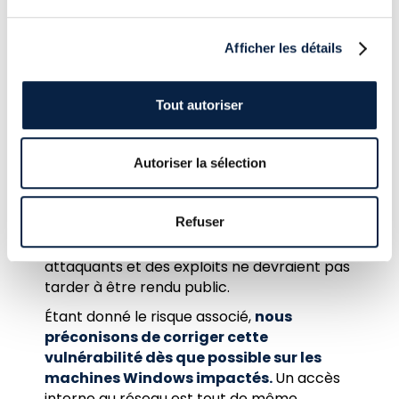
ciblé.
L’exploitation de ces CVE pourrait
Afficher les détails
permettre à l’attaquant à minima une
compromission complète du système
(exécution de commande)
et même
la
Tout autoriser
compromission complète du domaine
Active Directory.
A l’heure actuelle, aucune trace
Autoriser la sélection
d’exploitation par des groupes d’attaquants
ou d’exploit public n’a été remontée.
Refuser
Cependant, la CVE-2026-41089 est
particulièrement intéressante pour des
attaquants et des exploits ne devraient pas
tarder à être rendu public.
Étant donné le risque associé,
nous
préconisons de corriger cette
vulnérabilité dès que possible sur les
machines Windows impactés.
Un accès
interne au réseau est tout de même