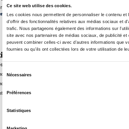
Ce site web utilise des cookies.
risque associé,
nous préconisons de corriger cette vul
endre.
Les cookies nous permettent de personnaliser le contenu et
d'offrir des fonctionnalités relatives aux médias sociaux et d
trafic. Nous partageons également des informations sur l'utili
site avec nos partenaires de médias sociaux, de publicité et 
peuvent combiner celles-ci avec d'autres informations que v
fournies ou qu'ils ont collectées lors de votre utilisation de l
ion :
es solutions Unified Communications Manager vers les vers
Sélection
ma
Nécessaires
du
consentement
ma
 également disponibles, le détail est disponible dans les 
Préférences
Statistiques
Marketing