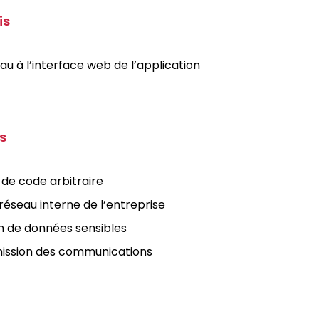
is
au à l’interface web de l’application
s
 de code arbitraire
réseau interne de l’entreprise
ion de données sensibles
ission des communications