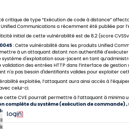
té critique de type “Exécution de code à distance” affecta
o Unified Communications a récemment été publiée par l’é
ticité initial de cette vulnérabilité est de 8.2 (score CVSSv3
20045
: Cette vulnérabilité dans les produits Unified Com
mettre à un attaquant distant non authentifié d'exécute
le système d'exploitation sous-jacent en tant qu’administ
 validation des entrées HTTP dans l’interface de gestion
ant n'a pas besoin d'identifiants valides pour exploiter cett
nérabilité exploitée, l’attaquant aura ainsi accès à l’équip
avec celui-ci.
 de cette CVE pourrait permettre à l’attaquant à minima 
n complète du système (exécution de commande) ,
 des communications,
et de l’
exfiltration de données s
lle, des traces d’exploitation par des groupes d’attaquant
éjà publiquement disponibles.