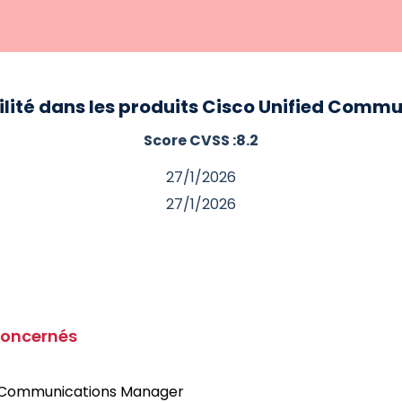
lité dans les produits Cisco Unified Comm
Score CVSS :
8.2
27/1/2026
27/1/2026
concernés
ed Communications Manager