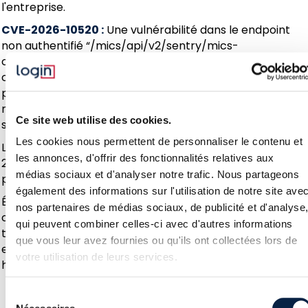
l'entreprise.
CVE-2026-10520 :
Une vulnérabilité dans le endpoint
non authentifié “/mics/api/v2/sentry/mics-
config/handleMessage” permet une injection de
commandes. Un attaquant distant non authentifié
pourra exécuter des commandes arbitraires avec un
niveau de privilège root sur le système d'exploitation
Ce site web utilise des cookies.
sous-jacent.
Les cookies nous permettent de personnaliser le contenu et
Les chercheurs de watchTowr Labs ont reproduit CVE-
les annonces, d'offrir des fonctionnalités relatives aux
2026-10520 et ont mis à disposition un outil de détection
médias sociaux et d'analyser notre trafic. Nous partageons
public.
également des informations sur l'utilisation de notre site ave
Étant donné le risque associé, nous préconisons de
nos partenaires de médias sociaux, de publicité et d'analyse
corriger cette vulnérabilité sans plus attendre pour
qui peuvent combiner celles-ci avec d'autres informations
toute appliance Sentry exposée sur Internet car des
que vous leur avez fournies ou qu'ils ont collectées lors de
exploitations malveillantes sont attendues dans les
votre utilisation de leurs services.
heures à venir.
Sélection