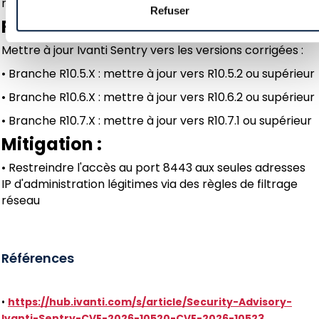
non répertoriés dans la flotte mobile gérée
Refuser
Remédiation :
Mettre à jour Ivanti Sentry vers les versions corrigées :
• Branche R10.5.X : mettre à jour vers R10.5.2 ou supérieur
• Branche R10.6.X : mettre à jour vers R10.6.2 ou supérieur
• Branche R10.7.X : mettre à jour vers R10.7.1 ou supérieur
Mitigation :
• Restreindre l'accès au port 8443 aux seules adresses
IP d'administration légitimes via des règles de filtrage
réseau
Références
•
https://hub.ivanti.com/s/article/Security-Advisory-
Ivanti-Sentry-CVE-2026-10520-CVE-2026-10523