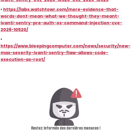
•
https://labs.watchtowr.com/more-evidence-that-
words-dont-mean-what-we-thought-they-meant-
ivanti-sentry-pre-auth-os-command-injection-cve-
2026-10520/
•
https://www.bleepingcomputer.com/news/security/new-
max-severity-ivanti-sentry-flaw-allows-code-
execution-as-root/
Restez informés des dernières menaces !