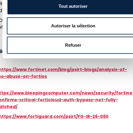
 Restreindre l’accès aux interfaces d’administration aux
Tout autoriser
dresses IP légitimes
 Désactiver FortiCloud SSO : se reporter aux liens en
Autoriser la sélection
éférence pour les détails techniques
Refuser
éférences
https://www.fortinet.com/blog/psirt-blogs/analysis-of-
so-abuse-on-fortios
ttps://www.bleepingcomputer.com/news/security/fortine
onfirms-critical-forticloud-auth-bypass-not-fully-
atched/
https://www.fortiguard.com/psirt/FG-IR-26-060