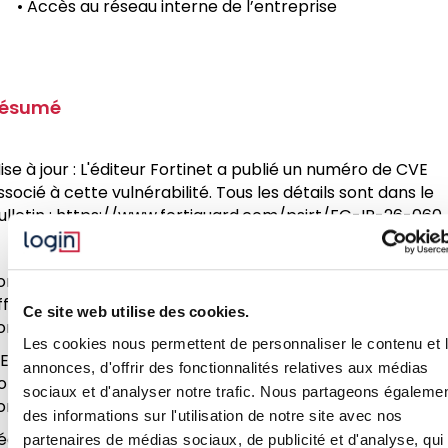
• Accès au réseau interne de l’entreprise
ésumé
ise à jour : L'éditeur Fortinet a publié un numéro de CVE
ssocié à cette vulnérabilité. Tous les détails sont dans le
ulletin : https://www.fortiguard.com/psirt/FG-IR-26-060
ortinet a publié un article de blog sur une vulnérabilité
ffectant ses produits FortiOS, FortiWeb, FortiProxy et
Ce site web utilise des cookies.
ortiSwitch Manager.
Les cookies nous permettent de personnaliser le contenu et 
 En décembre 2025, Fortinet a corrigé deux vulnérabilités
annonces, d'offrir des fonctionnalités relatives aux médias
oncernant un bypass d’authentification de la connexion
sociaux et d'analyser notre trafic. Nous partageons égaleme
ortiCloud SSO a ses équipements.
des informations sur l'utilisation de notre site avec nos
écemment, et malgré des équipements totalement à jour
partenaires de médias sociaux, de publicité et d'analyse, qui