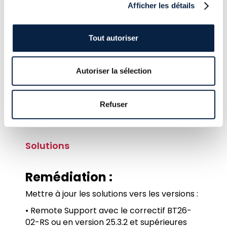
déployer des scripts malveillants sur les
Afficher les détails
machines gérées par la solution.
A l’heure actuelle, aucune trace
Tout autoriser
d’exploitation par des groupes d’attaquants
ou d’exploit publique n’a été remonté.
Étant donné le risque associé,
nous
Autoriser la sélection
préconisons de corriger cette
vulnérabilité sans plus attendre pour
toute machine exposée sur Internet.
Refuser
Solutions
Remédiation :
Mettre à jour les solutions vers les versions :
• Remote Support avec le correctif BT26-
02-RS ou en version 25.3.2 et supérieures