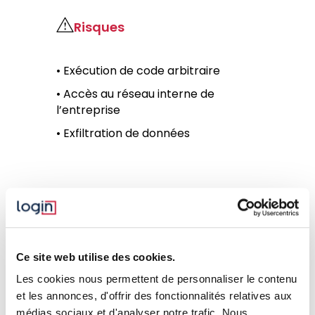
Risques
• Exécution de code arbitraire
• Accès au réseau interne de
l’entreprise
• Exfiltration de données
Résumé
Une vulnérabilité critique de type “Exécution
Ce site web utilise des cookies.
de code” affectant les solutions Remote
Support (RS) et Privileged Remote Access
Les cookies nous permettent de personnaliser le contenu
(PRA) a récemment été publiée par
et les annonces, d'offrir des fonctionnalités relatives aux
l’éditeur BeyondTrust le 6 février 2026.
médias sociaux et d'analyser notre trafic. Nous