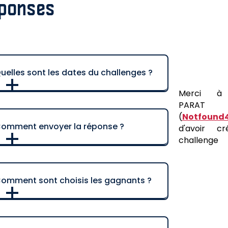
ponses
uelles sont les dates du challenges ?
Merci à 
PARAT
e challenge se déroule du
9 Juin 2026
(
Notfound
 11h00
au
21 juin 2026 à 23h59
.
omment envoyer la réponse ?
d'avoir c
heure de Paris)
challenge
n finissant le challenge,
vous saurez
comment
nous envoyer le résultat :D
omment sont choisis les gagnants ?
ne première place sera offerte à la