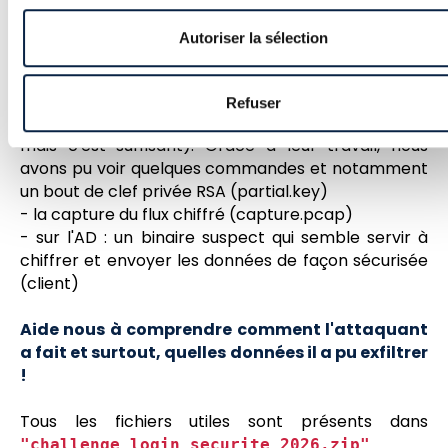
seulement une partie de l'écran. Notre équipe a
réussi, en améliorant l'image et en analyzant
Autoriser la sélection
chaque frame de la vidéo, à observer que
l'attaquant a créé une paire de clef RSA sur son PC
pour, à priori, établir la connexion sécurisée avec
Refuser
son serveur (nous n'avons que le flux jusqu'à la gw
mais c'est suffisant). Grâce à leur travail, nous
avons pu voir quelques commandes et notamment
un bout de clef privée RSA (partial.key)
- la capture du flux chiffré (capture.pcap)
- sur l'AD : un binaire suspect qui semble servir à
chiffrer et envoyer les données de façon sécurisée
(client)
Aide nous à comprendre comment l'attaquant
a fait et surtout, quelles données il a pu exfiltrer
!
Tous les fichiers utiles sont présents dans
"challenge_login_securite_2026.zip"